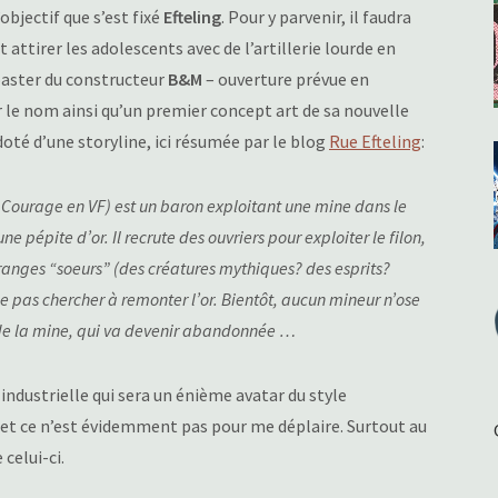
’objectif que s’est fixé
Efteling
. Pour y parvenir, il faudra
t attirer les adolescents avec de l’artillerie lourde en
coaster du constructeur
B&M
– ouverture prévue en
r le nom ainsi qu’un premier concept art de sa nouvelle
 doté d’une storyline, ici résumée par le blog
Rue Efteling
:
ourage en VF) est un baron exploitant une mine dans le
e pépite d’or. Il recrute des ouvriers pour exploiter le filon,
tranges “soeurs” (des créatures mythiques? des esprits?
 pas chercher à remonter l’or. Bientôt, aucun mineur n’ose
s de la mine, qui va devenir abandonnée …
ndustrielle qui sera un énième avatar du style
 et ce n’est évidemment pas pour me déplaire. Surtout au
celui-ci.