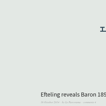
Efteling reveals Baron 18
16 October 2014
by
Le Parcorama
comments 4