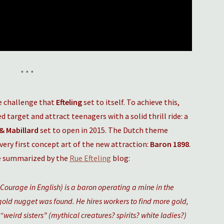
* * *
the challenge that
Efteling
set to itself. To achieve this,
d target and attract teenagers with a solid thrill ride: a
 & Mabillard
set to open in 2015. The Dutch theme
very first concept art of the new attraction:
Baron 1898
.
ere summarized by the
Rue Efteling
blog:
urage in English) is a baron operating a mine in the
gold nugget was found. He hires workers to find more gold,
“weird sisters” (mythical creatures? spirits? white ladies?)