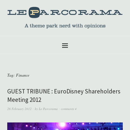
Tag:
Finance
GUEST TRIBUNE : EuroDisney Shareholders
Meeting 2012
26 February 2012
by
Le Parcorama
comments 4