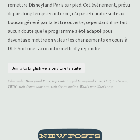
remettre Disneyland Paris sur pied. Cet événement, prévu
depuis longtemps en interne, n’a pas été initié suite au
boucan généré par la lettre ouverte, cependant il ne fait
aucun doute que le programme a été adapté pour
davantage mettre en valeur les changements en cours à
DLP. Soit une façon informelle d’y répondre.
Jump to English version / Lire la suite
Filed under
Disneyland Paris
,
Top Posts
Tagged
Disneyland Paris
,
DLP
,
Joe Schott
,
TWDC
,
walt disney company
,
walt disney studios
,
What's new What's next