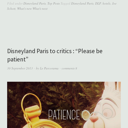
Filed under
Disneyland Paris
,
Top Posts
Tagged
Disneyland Paris
,
DLP
,
hotels
,
Joe
Schott
,
What's new What's next
Disneyland Paris to critics : “Please be
patient”
30 September 2013
by
Le Parcorama
comments 8