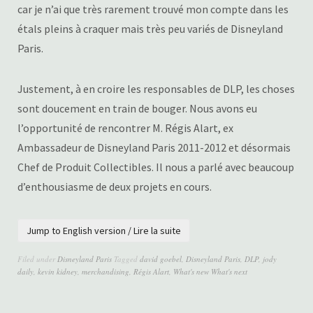
car je n’ai que très rarement trouvé mon compte dans les
étals pleins à craquer mais très peu variés de Disneyland
Paris.
Justement, à en croire les responsables de DLP, les choses
sont doucement en train de bouger. Nous avons eu
l’opportunité de rencontrer M. Régis Alart, ex
Ambassadeur de Disneyland Paris 2011-2012 et désormais
Chef de Produit Collectibles. Il nous a parlé avec beaucoup
d’enthousiasme de deux projets en cours.
Jump to English version / Lire la suite
Filed under
Disneyland Paris
Tagged
david goebel
,
Disneyland Paris
,
DLP
,
jody
daily
,
kevin kidney
,
merchandising
,
Régis Alart
,
What's new What's next