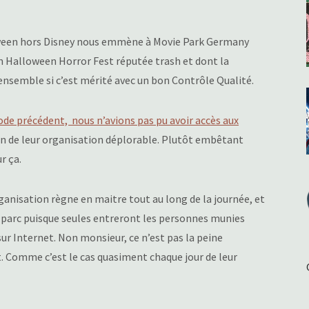
oween hors Disney nous emmène à Movie Park Germany
n Halloween Horror Fest réputée trash et dont la
 ensemble si c’est mérité avec un bon Contrôle Qualité.
ode précédent, nous n’avions pas pu avoir accès aux
n de leur organisation déplorable. Plutôt embêtant
r ça.
organisation règne en maitre tout au long de la journée, et
arc puisque seules entreront les personnes munies
sur Internet. Non monsieur, ce n’est pas la peine
out. Comme c’est le cas quasiment chaque jour de leur