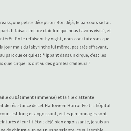
reaks, une petite déception. Bon déjà, le parcours se fait
art. Il faisait encore clair lorsque nous l’avons visité, et
érêt. En le refaisant by night, nous constaterons que
u jour mais du labyrinthe lui même, pas très effrayant,
au parc que ce qui est flippant dans un cirque, c’est les
 quel cirque ils ont vu des gorilles d’ailleurs ?
aille du bâtiment (immense) et la file d’attente
lat de résistance de cet Halloween Horror Fest. L’hôpital
rcours est long et angoissant, et les personnages sont
inturés à leur lit était déjà bien angoissante, je suis un
ène de chirurgie un peu plus sanglante, ce qui semble