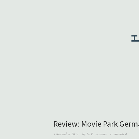
Review: Movie Park Germ
9 November 2011
by
Le Parcorama
comments 4