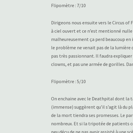
Flipomètre : 7/10
Dirigeons nous ensuite vers le Circus of F
à ciel ouvert et ce n’est mentionné nulle p
malheureusement ça perd beaucoup en int
le problème ne venait pas de la lumière d
pas très passionnant. Il faudra expliquer 
clowns, et pas une armée de gorilles. Dans
Flipomètre : 5/10
On enchaine avec le Deathpital dont la t
(immense) suggèrent qu’il s’agit là du p
de la mort tiendra ses promesses. Le pa
nombreux. Et si la tripotée de patients ce
peu déçu de ne pas avoir assisté à une sc