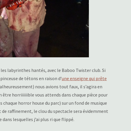
r les labyrinthes hantés, avec le Baboo Twister club. Si
 pinceuse de tétons en raison d’
une enseigne qui prête
malheureusement) nous avions tout faux, il s’agira en
 être horriiiiiible vous attends dans chaque pièce pour
ans chaque horror house du parc) sur un fond de musique
t de raffinement, le clou du spectacle sera évidemment
dans lesquelles j’ai plus ri que flippé.