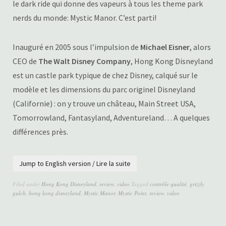
le dark ride qui donne des vapeurs à tous les theme park
nerds du monde: Mystic Manor. C’est parti!
Inauguré en 2005 sous l’impulsion de
Michael Eisner
, alors
CEO de
The Walt Disney Company
, Hong Kong Disneyland
est un castle park typique de chez Disney, calqué sur le
modèle et les dimensions du parc originel Disneyland
(Californie) : on y trouve un château, Main Street USA,
Tomorrowland, Fantasyland, Adventureland… A quelques
différences près.
Jump to English version / Lire la suite
Filed under
Hong Kong Disneyland
,
review
,
video
Tagged
contrôle qualité
,
grizzly
gulch
,
hong kong disneyland
,
Mystic Manor
,
Mystic Point
,
review
,
video