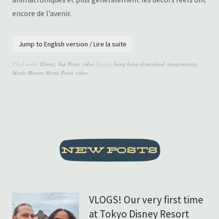
encore de l’avenir.
Jump to English version / Lire la suite
Filed under
Disney
,
Top Posts
,
video
Tagged
hong kong disneyland
,
imagineering
,
Mystic Manor
,
Mystic Point
,
video
VLOGS! Our very first time
at Tokyo Disney Resort