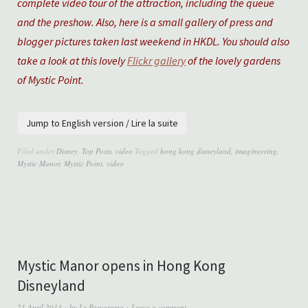
complete video tour of the attraction, including the queue
and the preshow. Also, here is a small gallery of press and
blogger pictures taken last weekend in HKDL. You should also
take a look at this lovely
Flickr gallery
of the lovely gardens
of Mystic Point.
Jump to English version / Lire la suite
Filed under
Disney
,
Top Posts
,
video
Tagged
hong kong disneyland
,
imagineering
,
Mystic Manor
,
Mystic Point
,
video
Mystic Manor opens in Hong Kong
Disneyland
21 April 2013
by
Le Parcorama
Leave a comment